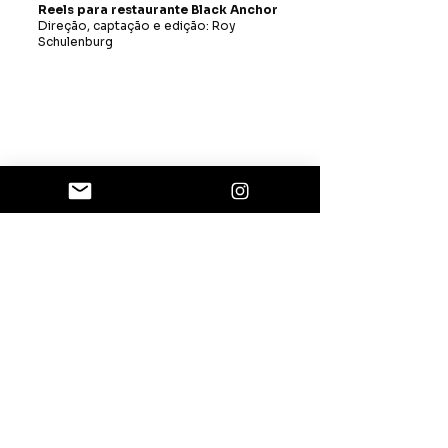
Reels para restaurante Black Anchor
Direção, captação e edição: Roy
Schulenburg
Um dia na cozinha
Direção, captação e edição: Roy
Schulenburg