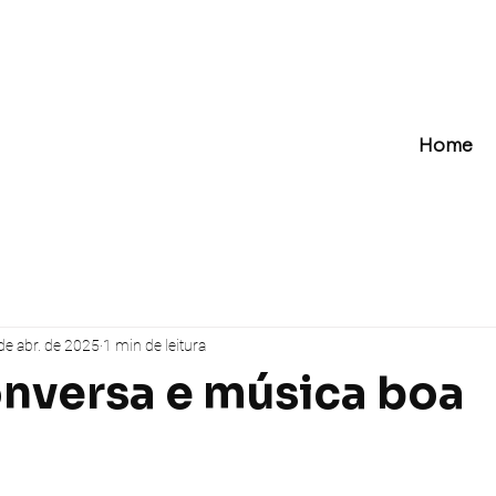
Home
de abr. de 2025
1 min de leitura
onversa e música boa