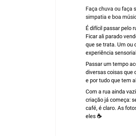
Faça chuva ou faça s
simpatia e boa músi
É difícil passar pelo
Ficar ali parado ven
que se trata. Um ou o
experiência sensoria
Passar um tempo aco
diversas coisas que 
e por tudo que tem a
Com a rua ainda vaz
criação já começa: s
café, é claro. As f
eles ☕️