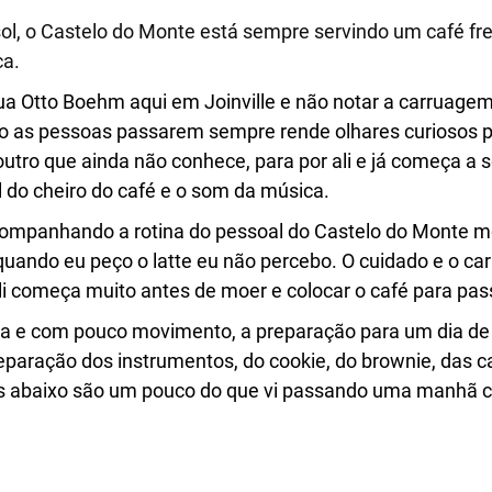
ol, o Castelo do Monte está sempre servindo um café fr
ca.
 rua Otto Boehm aqui em Joinville e não notar a carruagem
do as pessoas passarem sempre rende olhares curiosos p
utro que ainda não conhece, para por ali e já começa a se
l do cheiro do café e o som da música.
mpanhando a rotina do pessoal do Castelo do Monte me
quando eu peço o latte eu não percebo. O cuidado e o car
li começa muito antes de moer e colocar o café para pas
ia e com pouco movimento, a preparação para um dia de 
eparação dos instrumentos, do cookie, do brownie, das ca
otos abaixo são um pouco do que vi passando uma manhã 