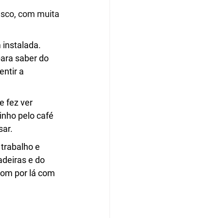
esco, com muita 
 instalada. 
ara saber do 
ntir a 
 fez ver 
inho pelo café 
sar.
trabalho e 
deiras e do 
com por lá com 